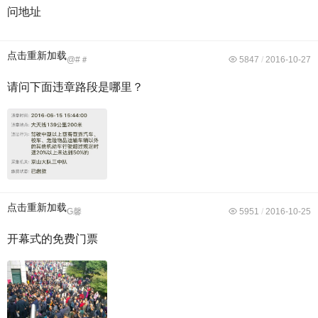
问地址
点击重新加载
@#＃
5847
/
2016-10-27
请问下面违章路段是哪里？
点击重新加载
G馨
5951
/
2016-10-25
开幕式的免费门票