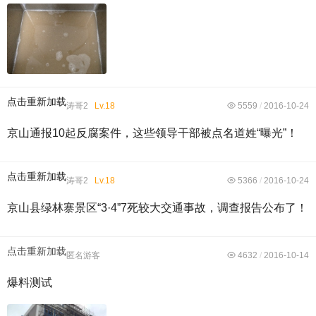
点击重新加载
涛哥2
Lv.18
5559
/
2016-10-24
京山通报10起反腐案件，这些领导干部被点名道姓“曝光”！
点击重新加载
涛哥2
Lv.18
5366
/
2016-10-24
京山县绿林寨景区“3·4”7死较大交通事故，调查报告公布了！
点击重新加载
匿名游客
4632
/
2016-10-14
爆料测试