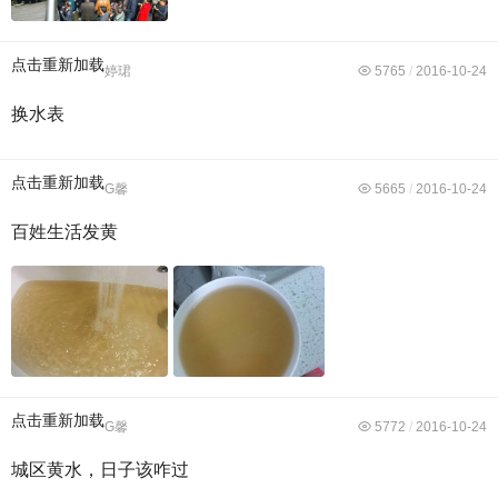
点击重新加载
婷珺
5765
/
2016-10-24
换水表
点击重新加载
G馨
5665
/
2016-10-24
百姓生活发黄
点击重新加载
G馨
5772
/
2016-10-24
城区黄水，日子该咋过