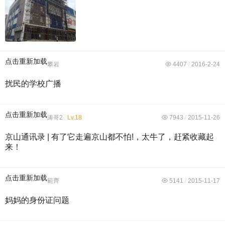
点击重新加载
攀岩
4407
/
2016-2-24
扰民的学校广播
点击重新加载
涛哥2
Lv.18
7943
/
2015-11-26
京山通讯录 | 有了它走遍京山都不怕!，太牛了，赶紧收藏起
来！
点击重新加载
範齊
5141
/
2015-11-17
妈妈的身份证问题