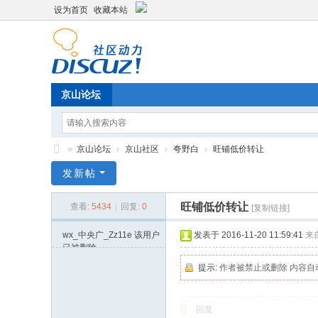
设为首页
收藏本站
京山论坛
»
京山论坛
›
京山社区
›
夸野白
›
旺铺低价转让
京
发新帖
山
旺铺低价转让
查看:
5434
|
回复:
0
[复制链接]
生
活
wx_中央广_Zz11e
该用户
发表于 2016-11-20 11:59:41
来
已被删除
社
提示:
作者被禁止或删除 内容自
区
回复