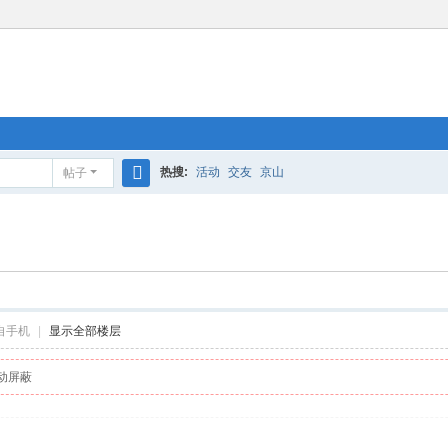
热搜:
活动
交友
京山
帖子
搜
索
自手机
|
显示全部楼层
动屏蔽