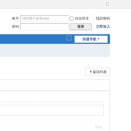
切
换
账号
自动登录
找回密码
到
宽
密码
立即加入
登录
版
快捷导航
返回列表
举报